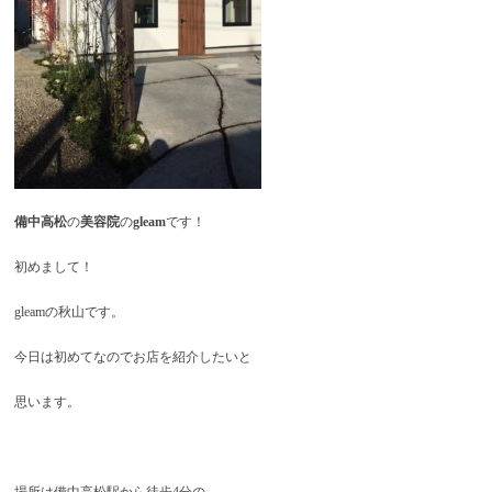
備中高松
の
美容院
の
gleam
です！
初めまして！
gleamの秋山です。
今日は初めてなのでお店を紹介したいと
思います。