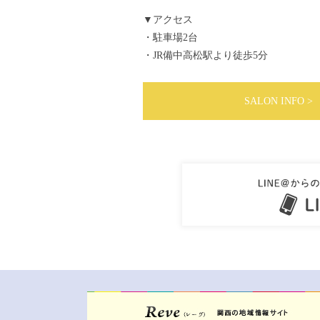
▼アクセス
・駐車場2台
・JR備中高松駅より徒歩5分
SALON INFO >